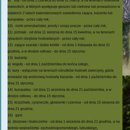
9) lisy - od dnia 1 czerwca do dnia 31 marca, a na terenach obwodów
łowieckich, w których występuje głuszec lub cietrzew lub prowadzono w
ostatnich 2 latach kalendarzowych zasiedlenia zająca, bażanta lub
kuropatwy - przez cały rok;
10) norki amerykańskie, jenoty i szopy pracze - przez cały rok;
11) piżmaki - od dnia 11 sierpnia do dnia 15 kwietnia, a na terenach
rybackich obrębów hodowlanych - przez cały rok;
12) zające szaraki i dzikie króliki - od dnia 1 listopada do dnia 31
grudnia, a w drodze odłowu - do dnia 15 stycznia;
13) bażanty:
a) koguty - od dnia 1 października do końca lutego,
b) kury - wyłącznie na terenach ośrodków hodowli zwierzyny, gdzie
prowadzi się wolierową hodowlę bażanta - od dnia 1 października do
dnia 31 stycznia;
14) kuropatwy - od dnia 11 września do dnia 21 października, a w
drodze odłowu - do dnia 15 stycznia;
15) krzyżówki, cyraneczki, głowienki i czernice - od dnia 15 sierpnia do
dnia 21 grudnia;
16) gęsi:
a) zbożowe i białoczelne - od dnia 1 września do dnia 21 grudnia, a na
terenie województw: zachodniopomorskiego, lubuskiego,