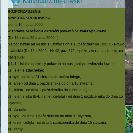
Kalendarz myśliwski
ROZPORZĄDZENIE
MINISTRA ŚRODOWISKA
z dnia 16 marca 2005 r.
w sprawie określenia okresów polowań na zwierzęta łowne
(Dz. U. z dnia 25 marca 2005 r.)
Na podstawie art.44 ust. 1 ustawy z dnia 13 października 1995 r. - Prawo
łowieckie (Dz. U. z 2002 r. Nr 42, poz. 372, z późn. zm.) zarządza się, co
następuje:
§ 1.
1. Ustala się okresy polowań na następujące zwierzęta łowne:
1) jelenie szlachetne:
a) byki - od dnia 21 sierpnia do końca lutego,
b) łanie - od dnia 1 października do dnia 15 stycznia,
c) cielęta - od dnia 1 października do końca lutego;
2) jelenie sika (byki, łanie i cielęta) - od dnia 1 października do dnia 15
stycznia;
3) daniele:
a) byki - od dnia 1 października do dnia 31 stycznia,
b) łanie i cielęta - od dnia 1 października do dnia 15 stycznia;
4) sarny: