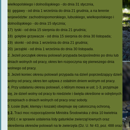
wielkopolskiego i dolnośląskiego - do dnia 31 stycznia,
b) gęgawy - od dnia 1 września do dnia 21 grudnia, a na terenie
województw: zachodniopomorskiego, lubuskiego, wielkopolskiego i
dolnośląskiego - do dnia 15 stycznia;
17) łyski - od dnia 15 sierpnia do dnia 21 grudnia;
18) gołębie grzywacze - od dnia 15 sierpnia do dnia 30 listopada;
19) słonki - od dnia 1 września do dnia 21 grudnia;
20) jarząbki - od dnia 1 września do dnia 30 listopada.
2. Jeżeli początek okresu polowań przypada bezpośrednio po dniu lub
dniach wolnych od pracy, okres ten rozpoczyna się pierwszego dnia
wolnego od pracy.
3. Jeżeli koniec okresu polowań przypada na dzień poprzedzający dzień
wolny od pracy, okres ten upływa z ostatnim dniem wolnym od pracy.
4. Przy ustalaniu okresu polowań, o którym mowa w ust. 1-3, przyjmuje
się, że dzień wolny od pracy to niedziele i święta określone w odrębnych
przepisach o dniach wolnych od pracy oraz soboty.
5. Łosie (byki, klempy i łoszaki) obejmuje się całoroczną ochroną.
§ 2.
Traci moc rozporządzenie Ministra Środowiska z dnia 10 kwietnia
2001 r. w sprawie ustalenia listy gatunków zwierząt łownych oraz
określenia okresów polowań na te zwierzęta (Dz. U. Nr 43, poz. 488 oraz