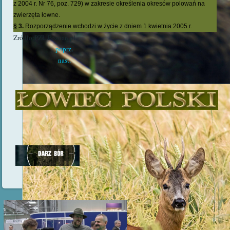
z 2004 r. Nr 76, poz. 729) w zakresie określenia okresów polowań na
zwierzęta łowne.
§ 3.
Rozporządzenie wchodzi w życie z dniem 1 kwietnia 2005 r.
Zródło:PZŁ Poznań.pl
poprz.
nast.