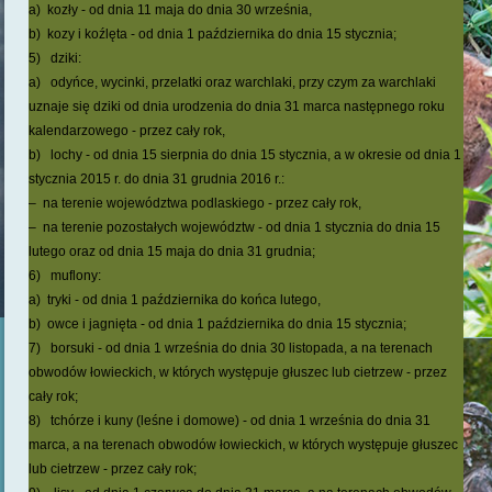
a) kozły - od dnia 11 maja do dnia 30 września,
b) kozy i koźlęta - od dnia 1 października do dnia 15 stycznia;
5) dziki:
a) odyńce, wycinki, przelatki oraz warchlaki, przy czym za warchlaki
uznaje się dziki od dnia urodzenia do dnia 31 marca następnego roku
kalendarzowego - przez cały rok,
b) lochy - od dnia 15 sierpnia do dnia 15 stycznia, a w okresie od dnia 1
stycznia 2015 r. do dnia 31 grudnia 2016 r.:
– na terenie województwa podlaskiego - przez cały rok,
– na terenie pozostałych województw - od dnia 1 stycznia do dnia 15
lutego oraz od dnia 15 maja do dnia 31 grudnia;
6) muflony:
a) tryki - od dnia 1 października do końca lutego,
b) owce i jagnięta - od dnia 1 października do dnia 15 stycznia;
7) borsuki - od dnia 1 września do dnia 30 listopada, a na terenach
obwodów łowieckich, w których występuje głuszec lub cietrzew - przez
cały rok;
8) tchórze i kuny (leśne i domowe) - od dnia 1 września do dnia 31
marca, a na terenach obwodów łowieckich, w których występuje głuszec
lub cietrzew - przez cały rok;