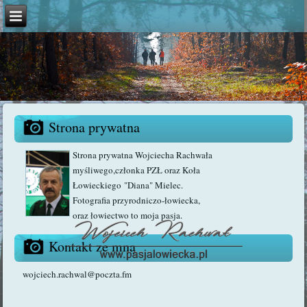
Strona prywatna
Strona prywatna Wojciecha Rachwała
myśliwego,członka PZŁ oraz Koła
Łowieckiego "Diana" Mielec.
Fotografia przyrodniczo-łowiecka,
oraz łowiectwo to moja pasja.
Kontakt ze mną
wojciech.rachwal@poczta.fm