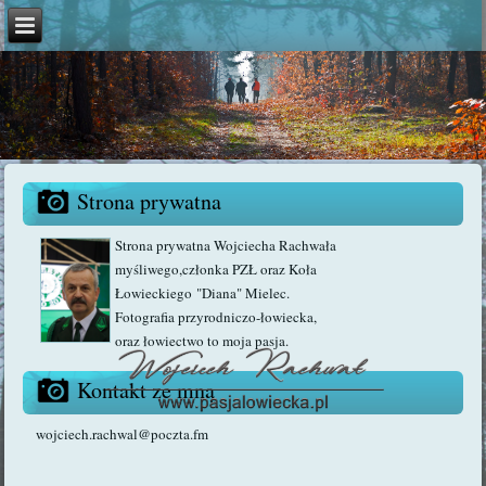
Strona prywatna
Strona prywatna Wojciecha Rachwała
myśliwego,członka PZŁ oraz Koła
Łowieckiego "Diana" Mielec.
Fotografia przyrodniczo-łowiecka,
oraz łowiectwo to moja pasja.
Kontakt ze mną
wojciech.rachwal@poczta.fm