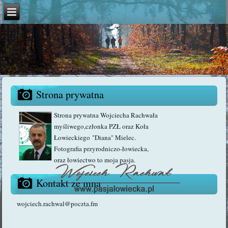
Strona prywatna
Strona prywatna Wojciecha Rachwała
myśliwego,członka PZŁ oraz Koła
Łowieckiego "Diana" Mielec.
Fotografia przyrodniczo-łowiecka,
oraz łowiectwo to moja pasja.
Kontakt ze mną
wojciech.rachwal@poczta.fm