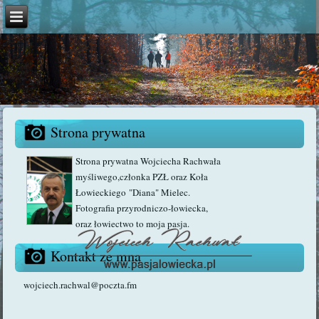
Strona prywatna
Strona prywatna Wojciecha Rachwała
myśliwego,członka PZŁ oraz Koła
Łowieckiego "Diana" Mielec.
Fotografia przyrodniczo-łowiecka,
oraz łowiectwo to moja pasja.
Kontakt ze mną
wojciech.rachwal@poczta.fm