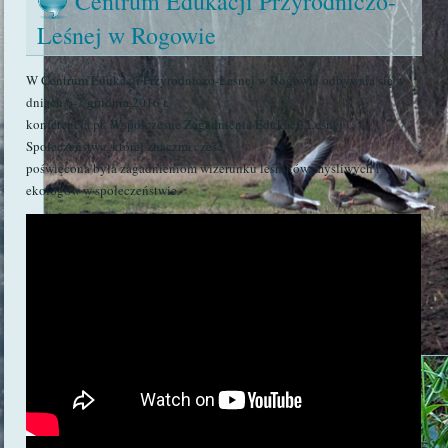
Centrum Edukacji Przyrodniczo-
Leśnej w Rogowie
W Centrum Edukacji Przyrodniczo-Leśnej w Rogowie odbywała się w
dniach 6-7 grudnia 2016 r.
konferencja pt. Współczesne Zagadnienia Edukacji Leśnej
Społeczeństwa, której znaczna część
poświęcona była zagadnieniom wizerunku leśników, myśliwych i
ekologów w społeczeństwie.