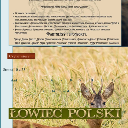
Czytaj więcej...
Strona 10 z 53
start
poprz.
5
6
7
8
9
10
11
12
13
14
nast.
koniec