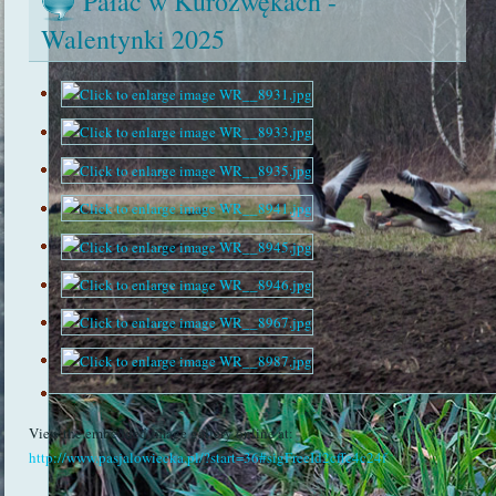
Pałac w Kurozwękach -
Walentynki 2025
View the embedded image gallery online at:
http://www.pasjalowiecka.pl/?start=36#sigFreeId2cffe4c24f