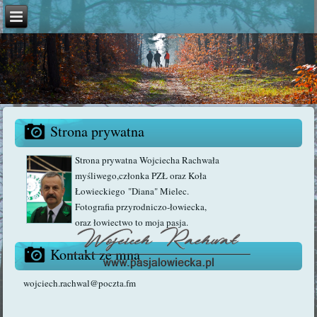
Strona prywatna
Strona prywatna Wojciecha Rachwała
myśliwego,członka PZŁ oraz Koła
Łowieckiego "Diana" Mielec.
Fotografia przyrodniczo-łowiecka,
oraz łowiectwo to moja pasja.
Kontakt ze mną
wojciech.rachwal@poczta.fm