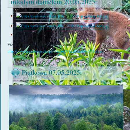
młodym danielem 20.05.2025r
View the embedded image gallery online at:
http://www.pasjalowiecka.pl/?start=28#sigFreeId4c55f0d1ac
Piątkowa 07.05.2025r