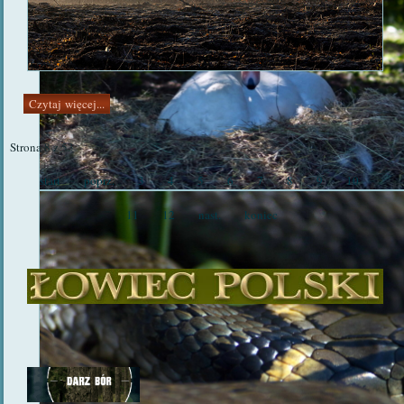
Czytaj więcej...
Strona 8 z 53
start
poprz.
3
4
5
6
7
8
9
10
11
12
nast.
koniec