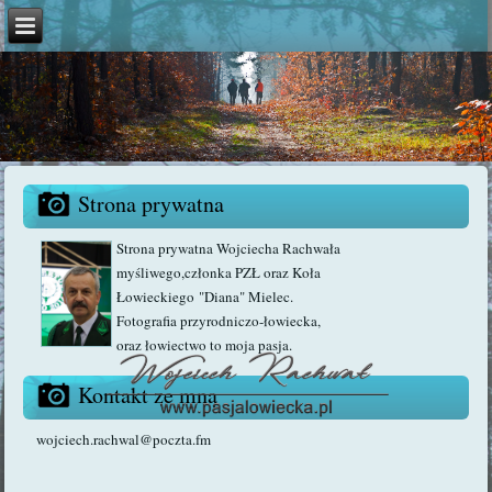
Strona prywatna
Strona prywatna Wojciecha Rachwała
myśliwego,członka PZŁ oraz Koła
Łowieckiego "Diana" Mielec.
Fotografia przyrodniczo-łowiecka,
oraz łowiectwo to moja pasja.
Kontakt ze mną
wojciech.rachwal@poczta.fm