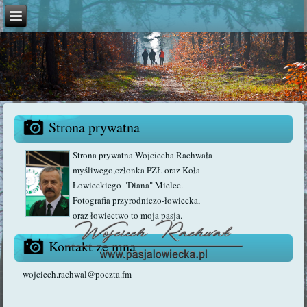
Strona prywatna
Strona prywatna Wojciecha Rachwała
myśliwego,członka PZŁ oraz Koła
Łowieckiego "Diana" Mielec.
Fotografia przyrodniczo-łowiecka,
oraz łowiectwo to moja pasja.
Kontakt ze mną
wojciech.rachwal@poczta.fm