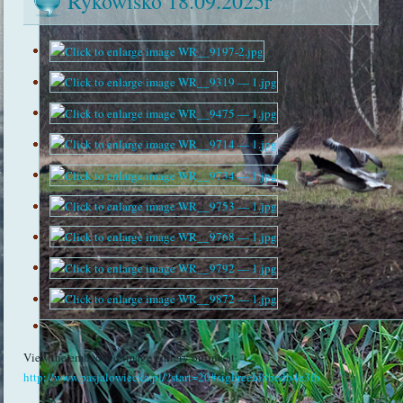
Rykowisko 18.09.2025r
View the embedded image gallery online at:
http://www.pasjalowiecka.pl/?start=20#sigFreeId8bcdb4e3fb