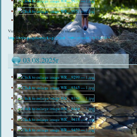
View the embedded image gallery online at:
http://www.pasjalowiecka.pl/?start=20#sigFreeId77823c6015
03.08.2025r