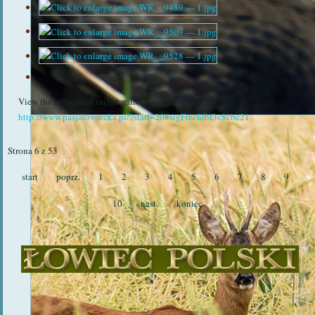
View the embedded image gallery online at:
http://www.pasjalowiecka.pl/?start=20#sigFreeIdbf3e8cbc21
Strona 6 z 53
start
poprz.
1
2
3
4
5
6
7
8
9
10
nast.
koniec